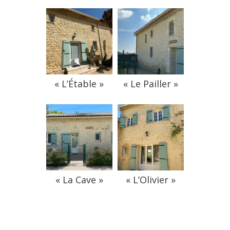
« L’Étable »
« Le Pailler »
« La Cave »
« L’Olivier »