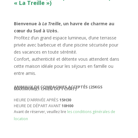
« La Treille »)
Bienvenue à
La Treille
, un havre de charme au
cœur du Sud à Uzès.
Profitez d’un grand espace lumineux, d’une terrasse
privée avec barbecue et d’une piscine sécurisée pour
des vacances en toute sérénité.
Confort, authenticité et détente vous attendent dans
cette maison idéale pour les séjours en famille ou
entre amis.
ANIMAUX DE COMPAGNIES ACCEPTÉS (25KGS
MAXIMUM)(1 CHIEN OU 1 CHAT)
HEURE D’ARRIVÉE APRÈS
15H30
HEURE DE DÉPART AVANT
10H00
Avant de réserver, veuillez lire
les conditions générales de
location