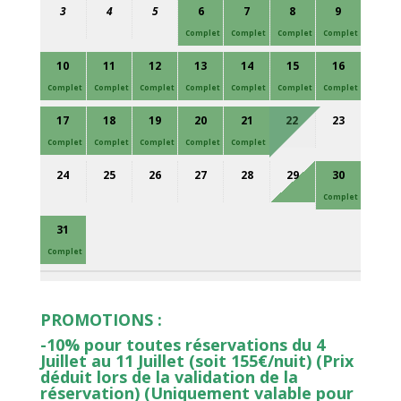
3
4
5
6
7
8
9
Complet
Complet
Complet
Complet
10
11
12
13
14
15
16
Complet
Complet
Complet
Complet
Complet
Complet
Complet
17
18
19
20
21
22
23
Complet
Complet
Complet
Complet
Complet
24
25
26
27
28
29
30
Complet
31
Complet
PROMOTIONS :
-10% pour toutes réservations du 4
Juillet au 11 Juillet (soit 155€/nuit) (Prix
déduit lors de la validation de la
réservation) (Uniquement valable pour