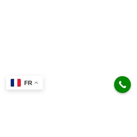
FR
MME FONTANILLE FRANÇOISE
–
0609873075 –